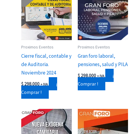
Proximos Eventos
Proximos Eventos
Cierre fiscal, contable y
Gran foro laboral,
de Auditoria.
pensiones, salud y PILA
Noviembre 2024
¡
$
298.000
+ IVA
¡
Comprar !
$
298.000
+ IVA
Comprar !