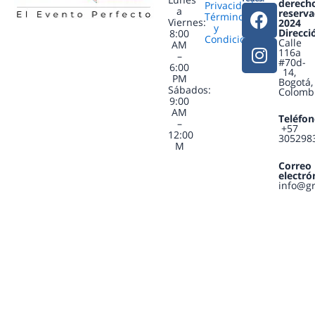
derech
Privacidad
F
I
a
reserva
Términos
Viernes:
2024
a
n
y
Direcci
8:00
Condiciones
c
s
Calle
AM
116a
–
e
t
#70d-
6:00
14,
b
a
PM
Bogotá,
Sábados:
Colomb
o
g
9:00
o
r
AM
Teléfon
–
+57
k
a
12:00
305298
M
m
Correo
electró
info@g