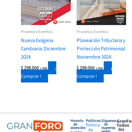
Proximos Eventos
Proximos Eventos
Nueva Exógena
Planeación Tributaria y
Cambiaria. Diciembre
Protección Patrimonial.
2024
Noviembre 2024
¡
¡
$
298.000
$
298.000
+ IVA
+ IVA
Comprar !
Comprar !
GranFo
Horario
Políticas:
Síguenos
Política
de
en
Todos
atención:
nuestras
los
de
Lunes
redes: