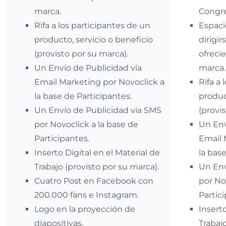
marca.
Congre
Rifa a los participantes de un
Espaci
producto, servicio o beneficio
dirigir
(provisto por su marca).
ofreci
Un Envío de Publicidad vía
marca.
Email Marketing por Novoclick a
Rifa a 
la base de Participantes.
produc
Un Envío de Publicidad vía SMS
(provi
por Novoclick a la base de
Un Env
Participantes.
Email 
Inserto Digital en el Material de
la bas
Trabajo (provisto por su marca).
Un Env
Cuatro Post en Facebook con
por No
200.000 fans e Instagram.
Partic
Logo en la proyección de
Inserto
diapositivas.
Trabaj