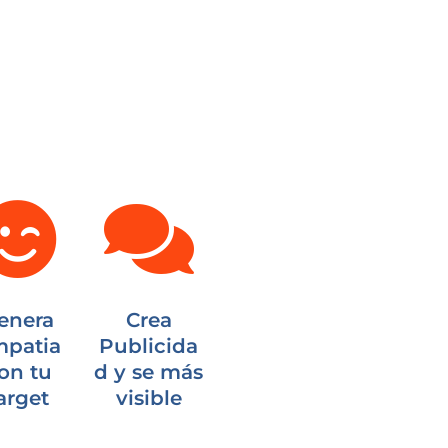
enera
Crea
mpatia
Publicida
on tu
d y se más
arget
visible