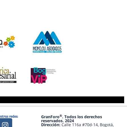
®
GranForo
. Todos los derechos
stras redes:
I
reservados. 2024
Dirección:
Calle 116a #70d-14, Bogotá,