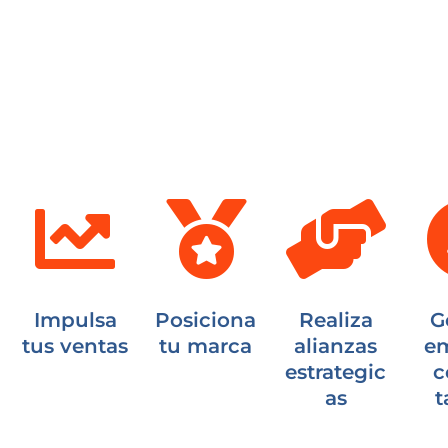
Impulsa
Posiciona
Realiza
G
tus ventas
tu marca
alianzas
e
estrategic
c
as
t