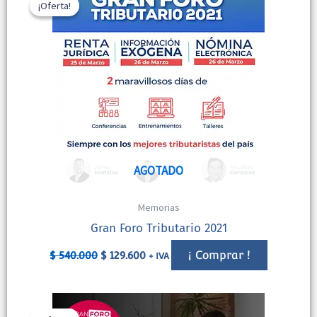
¡Oferta!
¡Oferta!
original
actual
era:
es:
$ 540.000.
$ 129.600.
AGOTADO
Memorias
Gran Foro Tributario 2021
¡ Comprar !
$
540.000
$
129.600
+ IVA
El
El
precio
precio