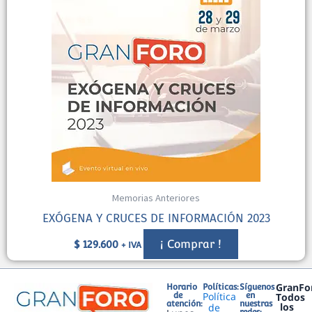
Memorias Anteriores
EXÓGENA Y CRUCES DE INFORMACIÓN 2023
¡ Comprar !
$
129.600
+ IVA
GranFo
Horario
Políticas:
Síguenos
Política
de
en
Todos
atención:
nuestras
los
de
redes: