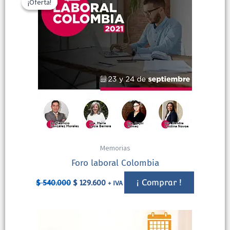
¡Oferta!
¡Oferta!
original
actual
era:
es:
$ 540.000.
$ 129.600.
Memorias
Foro laboral Colombia
¡ Comprar !
$
540.000
$
129.600
+ IVA