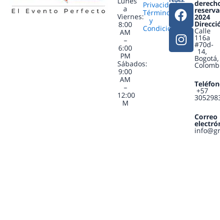
Lunes
derech
Privacidad
F
I
a
reserva
Términos
Viernes:
2024
a
n
y
Direcci
8:00
Condiciones
c
s
Calle
AM
116a
–
e
t
#70d-
6:00
14,
b
a
PM
Bogotá,
Sábados:
Colomb
o
g
9:00
o
r
AM
Teléfon
–
+57
k
a
12:00
305298
M
m
Correo
electró
info@g