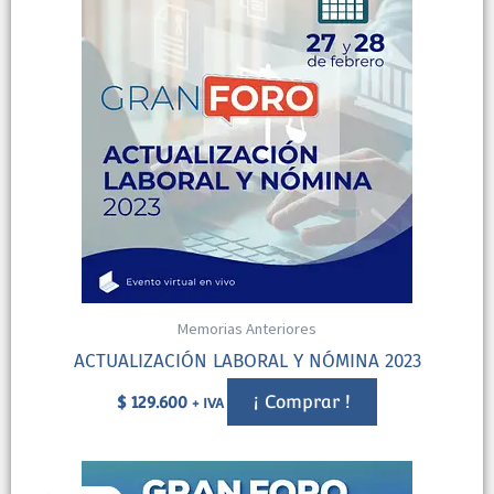
Memorias Anteriores
ACTUALIZACIÓN LABORAL Y NÓMINA 2023
¡ Comprar !
$
129.600
+ IVA
El
El
precio
precio