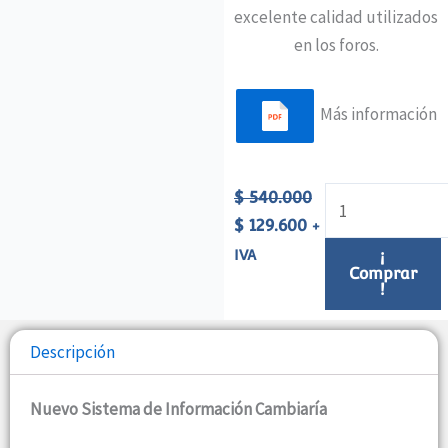
excelente calidad utilizados
en los foros.
Más información
Nuevo
El
El
$
540.000
sistema
precio
precio
$
129.600
+
de
original
actual
IVA
¡
Comprar
información
era:
es:
!
cantidad
$ 540.000.
$ 129.600.
Descripción
Nuevo Sistema de Información
Cambiaría